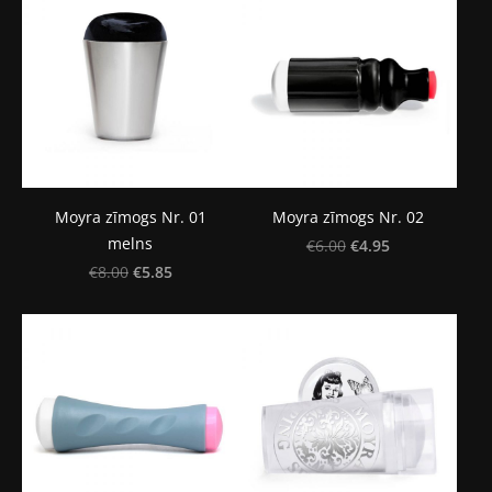
Moyra zīmogs Nr. 01
Moyra zīmogs Nr. 02
melns
€4.95
€6.00
€5.85
€8.00