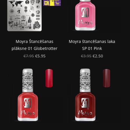
Moyra Štancēšanas
Moyra štancēšanas laka
plāksne 01 Globetrotter
SP 01 Pink
€5.95
€2.50
€7.95
€3.95