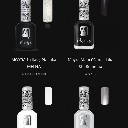
MOYRA folijas gēla laka
Moyra štancēšanas laka
MELNA
SP 06 melna
€9.00
€3.95
€12.00