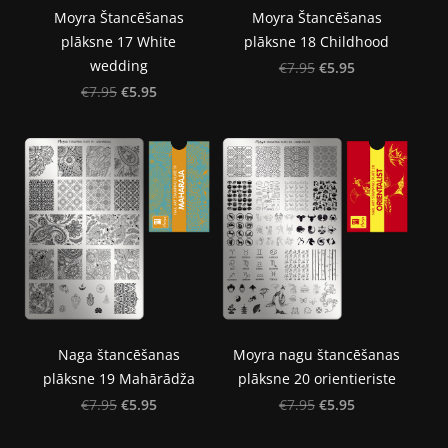
Moyra Štancēšanas
Moyra Štancēšanas
plāksne 17 White
plāksne 18 Childhood
wedding
€5.95
€7.95
€5.95
€7.95
Naga štancēšanas
Moyra nagu štancēšanas
plāksne 19 Mahārādža
plāksne 20 orientieriste
€5.95
€5.95
€7.95
€7.95