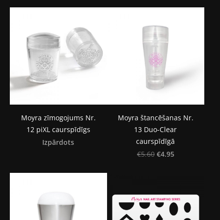
Moyra zīmogojums Nr.
Moyra štancēšanas Nr.
12 piXL caurspīdīgs
13 Duo-Clear
caurspīdīgā
Izpārdots
€4.95
€5.60