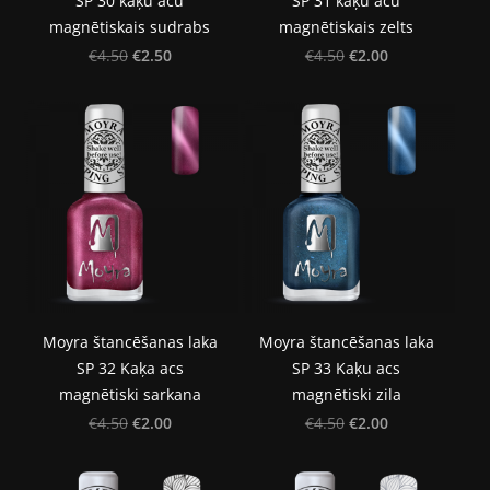
SP 30 kaķu acu
SP 31 kaķu acu
magnētiskais sudrabs
magnētiskais zelts
€2.50
€2.00
€4.50
€4.50
Moyra štancēšanas laka
Moyra štancēšanas laka
SP 32 Kaķa acs
SP 33 Kaķu acs
magnētiski sarkana
magnētiski zila
€2.00
€2.00
€4.50
€4.50