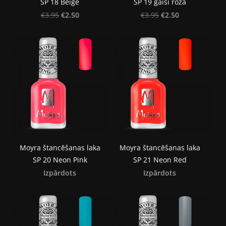
SP 18 Beige
SP 19 gaiši rozā
€2.50
€2.50
€3.95
€3.95
Moyra štancēšanas laka
Moyra štancēšanas laka
SP 20 Neon Pink
SP 21 Neon Red
Izpārdots
Izpārdots