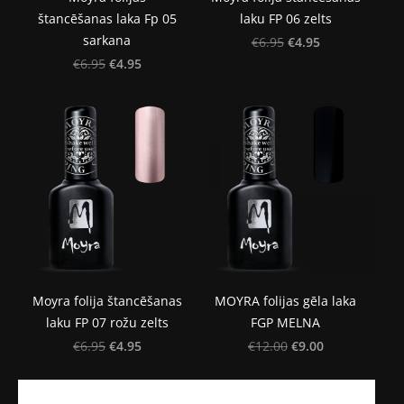
štancēšanas laka Fp 05
laku FP 06 zelts
sarkana
€4.95
€6.95
€4.95
€6.95
Moyra folija štancēšanas
MOYRA folijas gēla laka
laku FP 07 rožu zelts
FGP MELNA
€4.95
€9.00
€6.95
€12.00