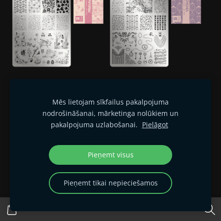
Moyra nagu štancēšanas
Moyra nagu štancēšanas
plāksne 24 Primavera
plāksne 25 Vintage 2
Mēs lietojam sīkfailus pakalpojuma
€5.95
€5.95
€7.95
€7.95
nodrošināšanai, mārketinga nolūkiem un
pakalpojuma uzlabošanai.
Pielāgot
Pieņemt visus
Pieņemt tikai nepieciešamos