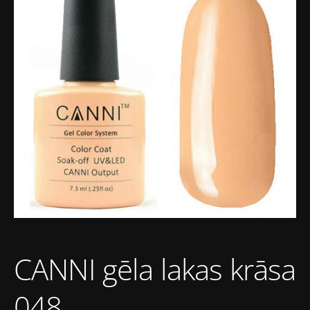
CANNI gēla lakas krāsa
048