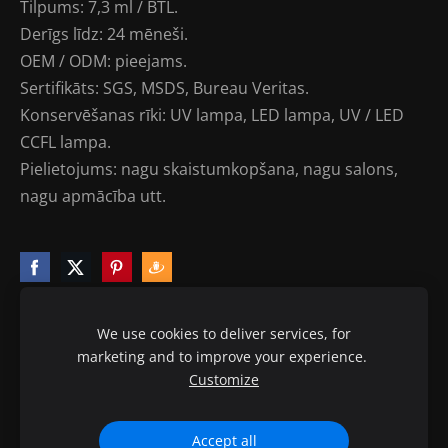
Tilpums: 7,3 ml / BTL.
Derīgs līdz: 24 mēneši.
OEM / ODM: pieejams.
Sertifikāts: SGS, MSDS, Bureau Veritas.
Konservēšanas rīki: UV lampa, LED lampa, UV / LED
CCFL lampa.
Pielietojums: nagu skaistumkopšana, nagu salons,
nagu apmācība utt.
We use cookies to deliver services, for
marketing and to improve your experience.
Sīkdatnes
Customize
© 2010-2020 ptb.lv visas tiesības aizsargātas.
Accept all