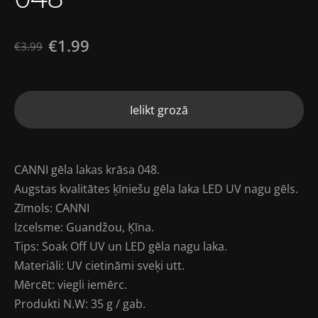
€1.99
€3.99
Ielikt grozā
CANNI gēla lakas krāsa 048.
Augstas kvalitātes ķīniešu gēla laka LED UV nagu gēls.
Zīmols: CANNI
Izcelsme: Guandžou, Ķīna.
Tips: Soak Off UV un LED gēla nagu laka.
Materiāli: UV cietināmi sveķi utt.
Mērcēt: viegli iemērc.
Produkti N.W: 35 g / gab.