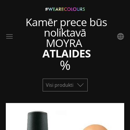
Kamēr prece būs
noliktavā
MOYRA
ATLAIDES
%
Visi produkti