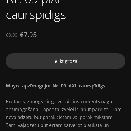
caurspīdīgs
€7.95
€9.00
Ielikt grozā
Moyra apzīmogojot Nr. 09 piXL caurspīdīgs
Protams, zīmogs - ir galvenais instruments nagu
apzīmogošanā. Tāpēc tā izvēlei ir jābūt pareizai. Tam
nevajadzētu būt pārāk cietam vai pārāk mīkstam.
Tam vajadzētu būt ērtam satverot plaukstā un