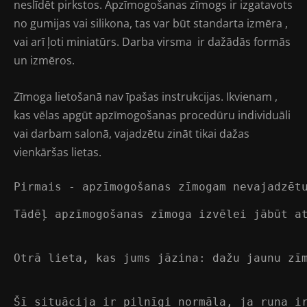
neslīdēt pirkstos. Apzīmogošanas zīmogs ir izgatavots
no gumijas vai silikona, tas var būt standarta izmēra ,
vai arī ļoti miniatūrs. Darba virsma ir dažādās formās
un izmēros.
Zīmoga lietošanā nav īpašas instrukcijas. Ikvienam ,
kas vēlas apgūt apzīmogošanas procedūru individuāli
vai darbam salonā, vajadzētu zināt tikai dažas
vienkāršas lietas.
Pirmais - apzīmogošanas zīmogam nevajadzēt
Tādēļ apzīmogošanas zīmoga izvēlei jābūt a
Otrā lieta, kas jums jāzina: dažu jaunu zī
Šī situācija ir pilnīgi normāla, ja runa i