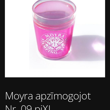
Moyra apzīmogojot
Nr. 09 piXL