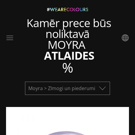
Kamēr prece būs
noliktavā
MOYRA
ATLAIDES
%
Moyra > Zīmogi un piederumi