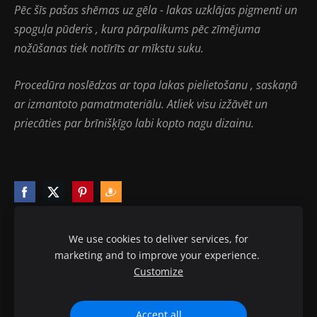
Pēc šīs pašas shēmas uz gēla - lakas uzklājas pigmenti un
spoguļa pūderis , kura pārpalikums pēc zīmējuma
nožūšanas tiek notīrīts ar mīkstu suku.
Procedūra noslēdzas ar topa lakas pielietošanu , saskaņā
ar izmantoto pamatmateriālu. Atliek visu izžāvēt un
priecāties par brīnišķīgo labi kopto nagu dizainu.
We use cookies to deliver services, for
marketing and to improve your experience.
Sīkdatnes
Customize
© 2010-2020 ptb.lv visas tiesības aizsargātas.
Accept all