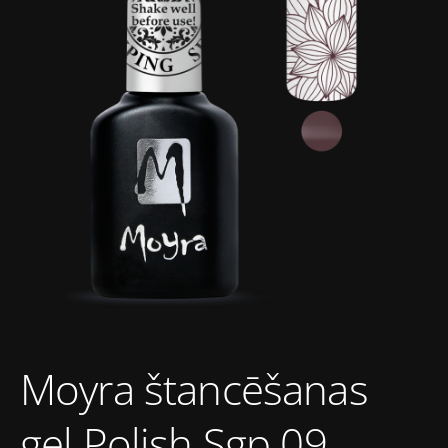
Moyra štancēšanas
gel Polish Sgp 09