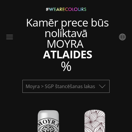
Kamēr prece būs
noliktavā
MOYRA
ATLAIDES
%
Moyra > SGP štancēšanas lakas