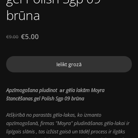
brūna
€5.00
€9.00
Ielikt grozā
Apzīmogošana pludinot
ar
gēla lakām
Moyra
štancēšanas gel Polish Sgp 09 brūna
Atšķirībā no parastās gēla-lakas, ko izmanto
apzīmogošanā, firmas ''Moyra'' pludināšanas gēla-lakai ir
lipīgais slānis , tas izžūst gaisā un tādēļ process ir ilgāks