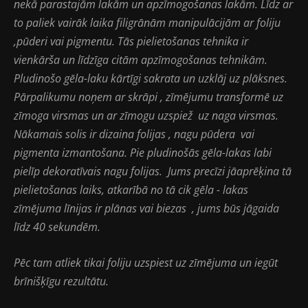
nekā parastajām lakām un apzīmogošanas lakām. Līdz ar
to paliek vairāk laika filigrānām manipulācijām ar foliju
,pūderi vai pigmentu. Tās pielietošanas tehnika ir
vienkārša un līdzīga citām apzīmogošanas tehnikām.
Pludinošo gēla-laku kārtīgi sakrata un uzklāj uz plāksnes.
Pārpalikumu noņem ar skrāpi , zīmējumu transformē uz
zīmoga virsmas un ar zīmogu uzspiež uz naga virsmas.
Nākamais solis ir dizaina folijas , nagu pūdera vai
pigmenta izmantošana. Pie pludinošās gēla-lakas labi
pielīp dekoratīvais nagu folijas. Jums precīzi jāaprēķina tā
pielietošanas laiks, atkarībā no tā cik gēla - lakas
zīmējuma līnijas ir plānas vai biezas , jums būs jāgaida
līdz 40 sekundēm.
Pēc tam atliek tikai foliju uzspiest uz zīmējuma un iegūt
brīnišķīgu rezultātu.