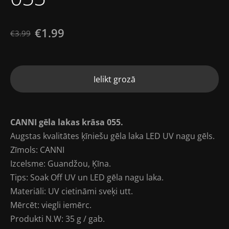
€1.99
€3.99
Ielikt grozā
CANNI gēla lakas krāsa 055.
Augstas kvalitātes ķīniešu gēla laka LED UV nagu gēls.
Zīmols: CANNI
Izcelsme: Guandžou, Ķīna.
Tips: Soak Off UV un LED gēla nagu laka.
Materiāli: UV cietināmi sveķi utt.
Mērcēt: viegli iemērc.
Produkti N.W: 35 g / gab.