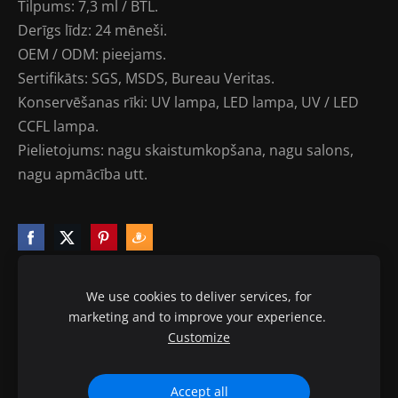
Tilpums: 7,3 ml / BTL.
Derīgs līdz: 24 mēneši.
OEM / ODM: pieejams.
Sertifikāts: SGS, MSDS, Bureau Veritas.
Konservēšanas rīki: UV lampa, LED lampa, UV / LED
CCFL lampa.
Pielietojums: nagu skaistumkopšana, nagu salons,
nagu apmācība utt.
We use cookies to deliver services, for
marketing and to improve your experience.
Sīkdatnes
Customize
© 2010-2020 ptb.lv visas tiesības aizsargātas.
Accept all