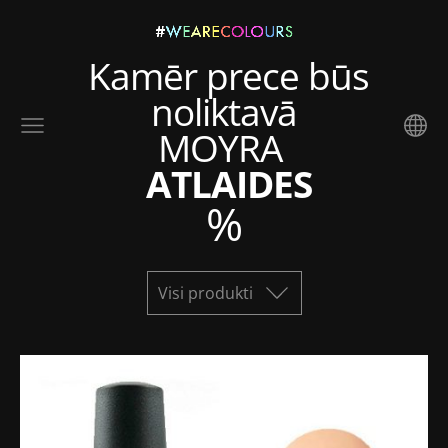
Kamēr prece būs
noliktavā
MOYRA
ATLAIDES
%
Visi produkti