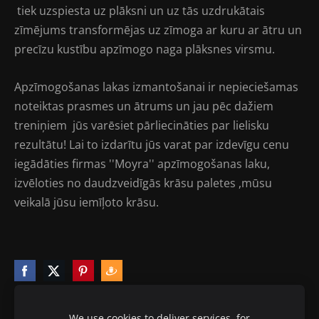
tiek uzspiesta uz plāksni un uz tās uzdrukātais
zīmējums transformējas uz zīmoga ar kuru ar ātru un
precīzu kustību apzīmogo naga plāksnes virsmu.
Apzīmogošanas lakas izmantošanai ir nepieciešamas
noteiktas prasmes un ātrums un jau pēc dažiem
treniņiem jūs varēsiet pārliecināties par lielisku
rezultātu! Lai to izdarītu jūs varat par izdevīgu cenu
iegādāties firmas ''Moyra'' apzīmogošanas laku,
izvēloties no daudzveidīgās krāsu paletes ,mūsu
veikalā jūsu iemīļoto krāsu.
We use cookies to deliver services, for