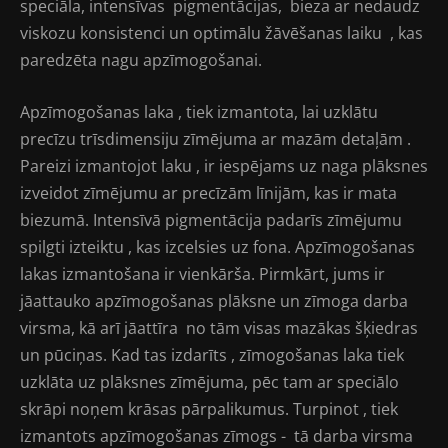
speciāla, intensīvas pigmentācijas, bieza ar nedaudz
viskozu konsistenci un optimālu žāvēšanas laiku , kas
paredzēta nagu apzīmogošanai.
Apzīmogošanas laka , tiek izmantota, lai uzklātu
precīzu trīsdimensiju zīmējuma ar mazām detaļām .
Pareizi izmantojot laku , ir iespējams uz naga plāksnes
izveidot zīmējumu ar precīzām līnijām, kas ir mata
biezumā. Intensīvā pigmentācija padarīs zīmējumu
spilgti izteiktu , kas izcelsies uz fona. Apzīmogošanas
lakas izmantošana ir vienkārša. Pirmkārt, jums ir
jāattauko apzīmogošanas plāksne un zīmoga darba
virsma, kā arī jāattīra no tām visas mazākas šķiedras
un pūciņas. Kad tas izdarīts , zīmogošanas laka tiek
uzklāta uz plāksnes zīmējuma, pēc tam ar speciālo
skrāpi noņem krāsas pārpalikumus. Turpinot , tiek
izmantots apzīmogošanas zīmogs - tā darba virsma