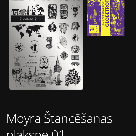
Moyra Štancēšanas
plāksne 01