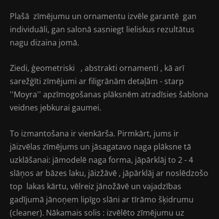
Plašā zīmējumu un ornamentu izvēle garantē gan
individuāli, gan salonā sasniegt lieliskus rezultātus
nagu dizaina jomā.
Ziedi, ģeometriski , abstrakti ornamenti , kā arī
sarežģīti zīmējumi ar filigrānām detaļām - starp
''Moyra'' apzīmogošanas plāksnēm atradīsies šablona
veidnes jebkurai gaumei.
To izmantošana ir vienkārša. Pirmkārt, jums ir
jāizvēlas zīmējums un jāsagatavo naga plāksne tā
uzklāšanai: jāmodelē naga forma, jāpārklāj to 2 - 4
slāņos ar bāzes laku, jāizžāvē , jāpārklāj ar noslēdzošo
top lakas kārtu, vēlreiz jānožāvē un vajadzības
gadījumā jānoņem lipīgo slāni ar tīrāmo šķidrumu
(cleaner). Nākamais solis : izvēlēto zīmējumu uz