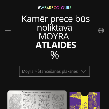
Kamēr prece būs
noliktavā
MOYRA
ATLAIDES
%
Moyra > Štancēšanas plāksnes