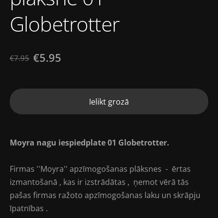
Globetrotter
€5.95
€7.95
Ielikt grozā
Moyra nagu iespiedplate 01 Globetrotter.
Firmas ''Moyra'' apzīmogošanas plāksnes - ērtas
izmantošanā , kas ir izstrādātas , ņemot vērā tās
pašas firmas ražoto apzīmogošanas laku un skrāpju
īpatnības .