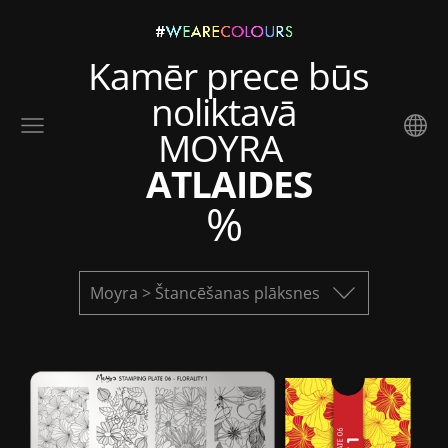
Kamēr prece būs
noliktavā
MOYRA
ATLAIDES
%
Moyra > Štancēšanas plāksnes