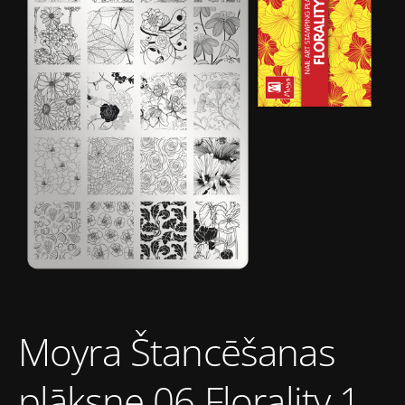
Moyra Štancēšanas
plāksne 06 Florality 1