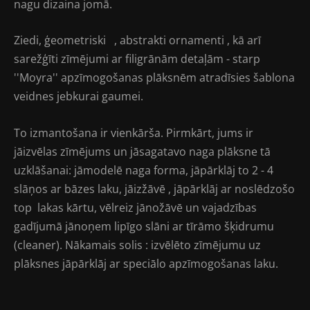
nagu dizaina jomā.
Ziedi, ģeometriski , abstrakti ornamenti , kā arī
sarežģīti zīmējumi ar filigrānām detaļām - starp
''Moyra'' apzīmogošanas plāksnēm atradīsies šablona
veidnes jebkurai gaumei.
To izmantošana ir vienkārša. Pirmkārt, jums ir
jāizvēlas zīmējums un jāsagatavo naga plāksne tā
uzklāšanai: jāmodelē naga forma, jāpārklāj to 2 - 4
slāņos ar bāzes laku, jāizžāvē , jāpārklāj ar noslēdzošo
top lakas kārtu, vēlreiz jānožāvē un vajadzības
gadījumā jānoņem lipīgo slāni ar tīrāmo šķidrumu
(cleaner). Nākamais solis : izvēlēto zīmējumu uz
plāksnes jāpārklāj ar speciālo apzīmogošanas laku.