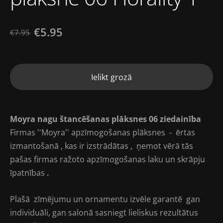
€5.95
€7.95
Ielikt grozā
Moyra nagu štancēšanas plāksnes 06 ziedainība
Firmas ''Moyra'' apzīmogošanas plāksnes - ērtas
izmantošanā , kas ir izstrādātas , ņemot vērā tās
pašas firmas ražoto apzīmogošanas laku un skrāpju
īpatnības .
Plašā zīmējumu un ornamentu izvēle garantē gan
individuāli, gan salonā sasniegt lieliskus rezultātus