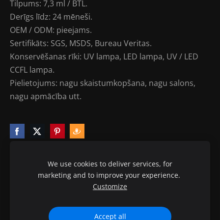
Tilpums: 7,3 ml / BTL.
Derīgs līdz: 24 mēneši.
OEM / ODM: pieejams.
Sertifikāts: SGS, MSDS, Bureau Veritas.
Konservēšanas rīki: UV lampa, LED lampa, UV / LED
CCFL lampa.
Pielietojums: nagu skaistumkopšana, nagu salons,
nagu apmācība utt.
We use cookies to deliver services, for
marketing and to improve your experience.
Sīkdatnes
Customize
© 2010-2020 ptb.lv visas tiesības aizsargātas.
Accept all