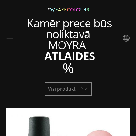
Kamēr prece būs
noliktavā
MOYRA
ATLAIDES
%
Visi produkti