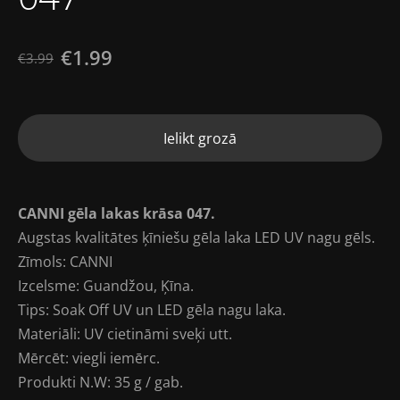
€1.99
€3.99
Ielikt grozā
CANNI gēla lakas krāsa 047.
Augstas kvalitātes ķīniešu gēla laka LED UV nagu gēls.
Zīmols: CANNI
Izcelsme: Guandžou, Ķīna.
Tips: Soak Off UV un LED gēla nagu laka.
Materiāli: UV cietināmi sveķi utt.
Mērcēt: viegli iemērc.
Produkti N.W: 35 g / gab.