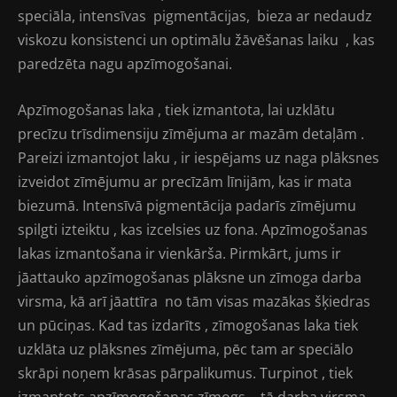
speciāla, intensīvas pigmentācijas, bieza ar nedaudz
viskozu konsistenci un optimālu žāvēšanas laiku , kas
paredzēta nagu apzīmogošanai.
Apzīmogošanas laka , tiek izmantota, lai uzklātu
precīzu trīsdimensiju zīmējuma ar mazām detaļām .
Pareizi izmantojot laku , ir iespējams uz naga plāksnes
izveidot zīmējumu ar precīzām līnijām, kas ir mata
biezumā. Intensīvā pigmentācija padarīs zīmējumu
spilgti izteiktu , kas izcelsies uz fona. Apzīmogošanas
lakas izmantošana ir vienkārša. Pirmkārt, jums ir
jāattauko apzīmogošanas plāksne un zīmoga darba
virsma, kā arī jāattīra no tām visas mazākas šķiedras
un pūciņas. Kad tas izdarīts , zīmogošanas laka tiek
uzklāta uz plāksnes zīmējuma, pēc tam ar speciālo
skrāpi noņem krāsas pārpalikumus. Turpinot , tiek