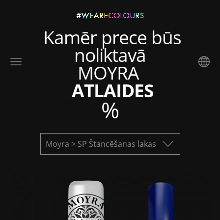
Kamēr prece būs
noliktavā
MOYRA
ATLAIDES
%
Moyra > SP Štancēšanas lakas