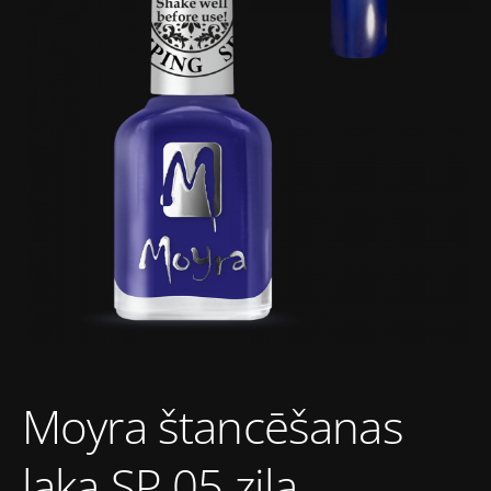
Moyra štancēšanas
laka SP 05 zila