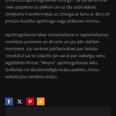
izmantots apzīmogošanas zīmogs - tā darba virsma
tiek uzspiesta uz plāksni un uz tās uzdrukātais
zīmējums transformējas uz zīmoga ar kuru ar ātru un
precīzu kustību apzīmogo naga plāksnes virsmu.
Apzīmogošanas lakas izmantošanai ir nepieciešamas
noteiktas prasmes un ātrums un jau pēc dažiem
treniņiem jūs varēsiet pārliecināties par lielisku
rezultātu! Lai to izdarītu jūs varat par izdevīgu cenu
iegādāties firmas ''Moyra'' apzīmogošanas laku,
izvēloties no daudzveidīgās krāsu paletes ,mūsu
veikalā jūsu iemīļoto krāsu.