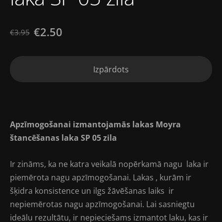
€2.50
€3.95
Izpārdots
Apzīmogošanai izmantojamās lakas
Moyra
štancēšanas laka SP 05 zila
Ir zināms, ka ne katra veikalā nopērkamā nagu laka ir
piemērota nagu apzīmogošanai. Lakas , kurām ir
šķidra konsistence un ilgs žāvēšanas laiks ir
nepiemērotas nagu apzīmogošanai. Lai sasniegtu
ideālu rezultātu, ir nepieciešams izmantot laku, kas ir