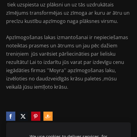
tiek uzspiesta uz plāksni un uz tās uzdrukātais
zīmējums transformējas uz zīmoga ar kuru ar ātru un
precīzu kustību apzīmogo naga plāksnes virsmu.
Apzīmogošanas lakas izmantošanai ir nepieciešamas
noteiktas prasmes un ātrums un jau pēc dažiem
treniņiem jūs varēsiet pārliecināties par lielisku
rezultātu! Lai to izdarītu jūs varat par izdevīgu cenu
iegādāties firmas ''Moyra'' apzīmogošanas laku,
izvēloties no daudzveidīgās krāsu paletes ,mūsu
veikalā jūsu iemīļoto krāsu.
We use cookies to deliver services, for