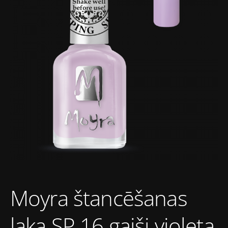
Moyra štancēšanas
laka SP 16 gaiši violeta