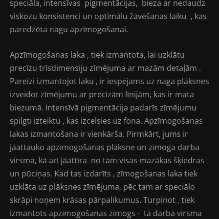
speciāla, intensīvas pigmentācijas, bieza ar nedaudz
viskozu konsistenci un optimālu žāvēšanas laiku , kas
paredzēta nagu apzīmogošanai.
Apzīmogošanas laka , tiek izmantota, lai uzklātu
precīzu trīsdimensiju zīmējuma ar mazām detaļām .
Pareizi izmantojot laku , ir iespējams uz naga plāksnes
izveidot zīmējumu ar precīzām līnijām, kas ir mata
biezumā. Intensīvā pigmentācija padarīs zīmējumu
spilgti izteiktu , kas izcelsies uz fona. Apzīmogošanas
lakas izmantošana ir vienkārša. Pirmkārt, jums ir
jāattauko apzīmogošanas plāksne un zīmoga darba
virsma, kā arī jāattīra no tām visas mazākas šķiedras
un pūciņas. Kad tas izdarīts , zīmogošanas laka tiek
uzklāta uz plāksnes zīmējuma, pēc tam ar speciālo
skrāpi noņem krāsas pārpalikumus. Turpinot , tiek
izmantots apzīmogošanas zīmogs - tā darba virsma