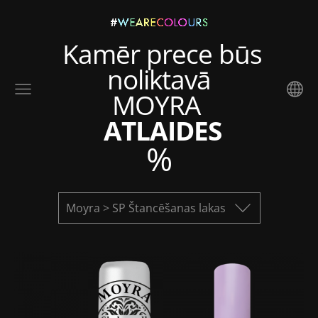
Kamēr prece būs
noliktavā
MOYRA
ATLAIDES
%
Moyra > SP Štancēšanas lakas