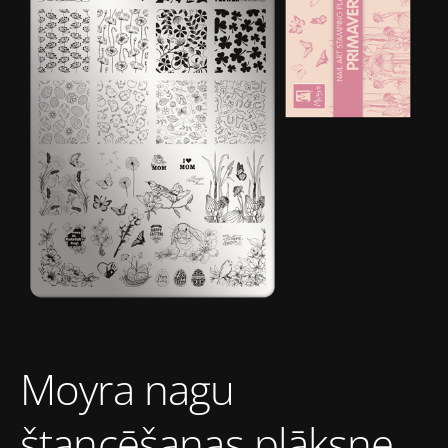
Moyra nagu
štancēšanas plāksne