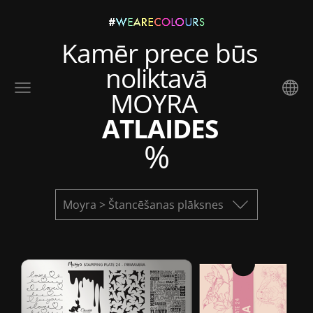
Kamēr prece būs
noliktavā
MOYRA
ATLAIDES
%
Moyra > Štancēšanas plāksnes