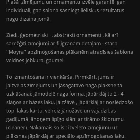
Plašā zīmējumu un ornamentu izvēle garantē gan
individuāli, gan salonā sasniegt lieliskus rezultātus
nagu dizaina jomā.
Ziedi, ģeometriski , abstrakti ornamenti , kā arī
sarežģīti zīmējumi ar filigrānām detaļām - starp
''Moyra'' apzīmogošanas plāksnēm atradīsies šablona
veidnes jebkurai gaumei.
To izmantošana ir vienkārša. Pirmkārt, jums ir
jāizvēlas zīmējums un jāsagatavo naga plāksne tā
uzklāšanai: jāmodelē naga forma, jāpārklāj to 2 - 4
slāņos ar bāzes laku, jāizžāvē , jāpārklāj ar noslēdzošo
top lakas kārtu, vēlreiz jānožāvē un vajadzības
gadījumā jānoņem lipīgo slāni ar tīrāmo šķidrumu
(cleaner). Nākamais solis : izvēlēto zīmējumu uz
plāksnes jāpārklāj ar speciālo apzīmogošanas laku.