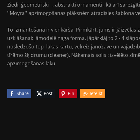
Ziedi, ģeometriski , abstrakti ornamenti , kā arī sarežģīt
''Moyra'' apzīmogošanas plāksnēm atradīsies šablona ve
To izmantošana ir vienkārša. Pirmkārt, jums ir jāizvēlas
uzklāšanai: jāmodelē naga forma, jāpārklāj to 2 - 4 slāņos 
noslēdzošo top lakas kārtu, vēlreiz jānožāvē un vajadzīb
tīrāmo šķidrumu (cleaner). Nākamais solis : izvēlēto zīm
apzīmogošanas laku.
Share
Post
Pin
Ieteikt