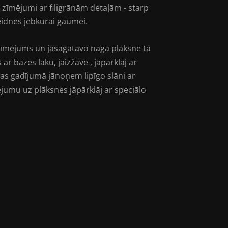
i zīmējumi ar filigrānām detaļām - starp
idnes jebkurai gaumei.
 zīmējums un jāsagatavo naga plāksne tā
ar bāzes laku, jāizžāvē , jāpārklāj ar
as gadījumā jānoņem lipīgo slāni ar
ējumu uz plāksnes jāpārklāj ar speciālo