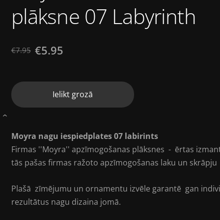
plāksne 07 Labyrinth
€5.95
€7.95
Ielikt grozā
›
Moyra nagu iespiedplates 07 labirints
Firmas ''Moyra'' apzīmogošanas plāksnes - ērtas izmanto
tās pašas firmas ražoto apzīmogošanas laku un skrāpju 
Plašā zīmējumu un ornamentu izvēle garantē gan individu
rezultātus nagu dizaina jomā.