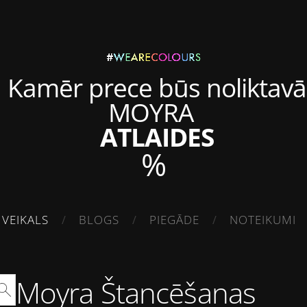
Kamēr prece būs noliktavā
MOYRA
ATLAIDES
%
VEIKALS
BLOGS
PIEGĀDE
NOTEIKUMI
Moyra Štancēšanas