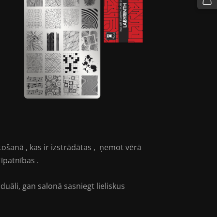
šanā , kas ir izstrādātas , ņemot vērā
īpatnības .
āli, gan salonā sasniegt lieliskus