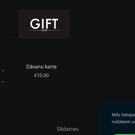
Dāvanu karte
›
€10.00
›
Mēs lietoj
nolūkiem u
Sīkdatnes