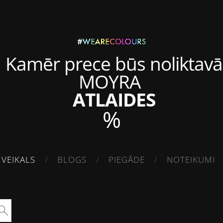
Kamēr prece būs noliktavā
MOYRA
ATLAIDES
%
VEIKALS
BLOGS
PIEGĀDE
NOTEIKUMI