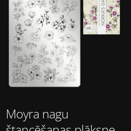
Moyra nagu
štancēšanas plāksne