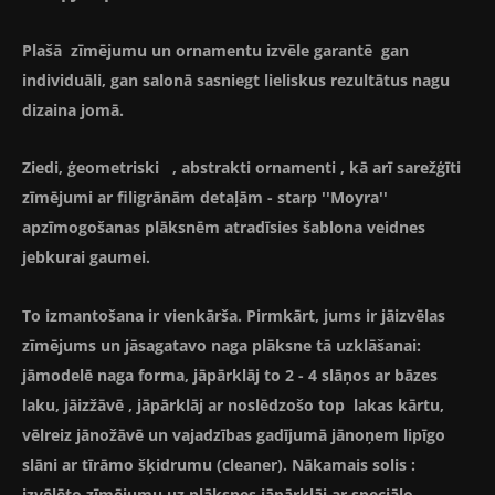
Plašā zīmējumu un ornamentu izvēle garantē gan
individuāli, gan salonā sasniegt lieliskus rezultātus nagu
dizaina jomā.
Ziedi, ģeometriski , abstrakti ornamenti , kā arī sarežģīti
zīmējumi ar filigrānām detaļām - starp ''Moyra''
apzīmogošanas plāksnēm atradīsies šablona veidnes
jebkurai gaumei.
To izmantošana ir vienkārša. Pirmkārt, jums ir jāizvēlas
zīmējums un jāsagatavo naga plāksne tā uzklāšanai:
jāmodelē naga forma, jāpārklāj to 2 - 4 slāņos ar bāzes
laku, jāizžāvē , jāpārklāj ar noslēdzošo top lakas kārtu,
vēlreiz jānožāvē un vajadzības gadījumā jānoņem lipīgo
slāni ar tīrāmo šķidrumu (cleaner). Nākamais solis :
izvēlēto zīmējumu uz plāksnes jāpārklāj ar speciālo