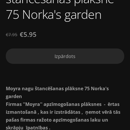
75 Norka's garden
€5.95
€7.95
Izpārdots
Moyra nagu štancēšanas plāksne 75 Norka's
garden
Firmas ''Moyra'' apzīmogošanas plāksnes - ērtas
izmantošanā , kas ir izstrādātas , ņemot vērā tās
pašas firmas ražoto apzīmogošanas laku un
skrāpju īpatnības .