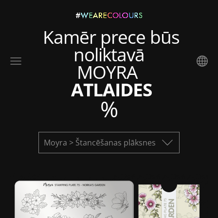
Kamēr prece būs
noliktavā
MOYRA
ATLAIDES
%
Moyra > Štancēšanas plāksnes