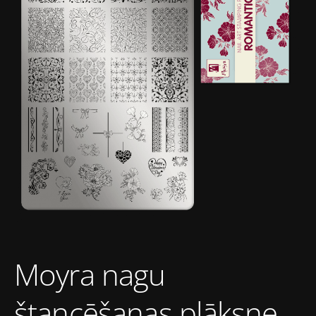
Moyra nagu
štancēšanas plāksne