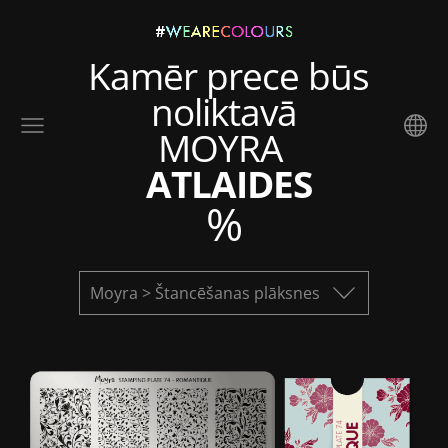
Kamēr prece būs
noliktavā
MOYRA
ATLAIDES
%
Moyra > Štancēšanas plāksnes