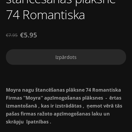
74 Romantiska
€5.95
€7.95
Izpārdots
Moyra nagu štancēšanas plāksne 74 Romantiska
Firmas ''Moyra'' apzīmogošanas plāksnes - ērtas
izmantošanā , kas ir izstrādātas , ņemot vērā tās
pašas firmas ražoto apzīmogošanas laku un
skrāpju īpatnības .