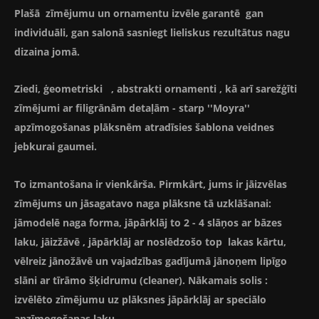
Plašā zīmējumu un ornamentu izvēle garantē gan
individuāli, gan salonā sasniegt lieliskus rezultātus nagu
dizaina jomā.
Ziedi, ģeometriski , abstrakti ornamenti , kā arī sarežģīti
zīmējumi ar filigrānām detaļām - starp ''Moyra''
apzīmogošanas plāksnēm atradīsies šablona veidnes
jebkurai gaumei.
To izmantošana ir vienkārša. Pirmkārt, jums ir jāizvēlas
zīmējums un jāsagatavo naga plāksne tā uzklāšanai:
jāmodelē naga forma, jāpārklāj to 2 - 4 slāņos ar bāzes
laku, jāizžāvē , jāpārklāj ar noslēdzošo top lakas kārtu,
vēlreiz jānožāvē un vajadzības gadījumā jānoņem lipīgo
slāni ar tīrāmo šķidrumu (cleaner). Nākamais solis :
izvēlēto zīmējumu uz plāksnes jāpārklāj ar speciālo
apzīmogošanas laku.