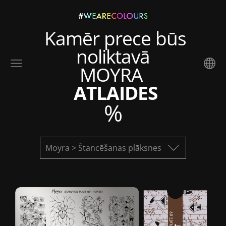
Kamēr prece būs
noliktavā
MOYRA
ATLAIDES
%
Moyra > Štancēšanas plāksnes