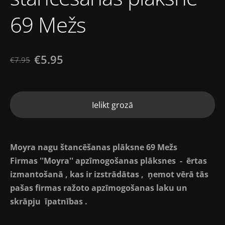
69 Mežs
€5.95
€7.95
Ielikt grozā
Moyra nagu štancēšanas plāksne 69 Mežs
Firmas ''Moyra'' apzīmogošanas plāksnes - ērtas
izmantošanā , kas ir izstrādātas , ņemot vērā tās
pašas firmas ražoto apzīmogošanas laku un
skrāpju īpatnības .