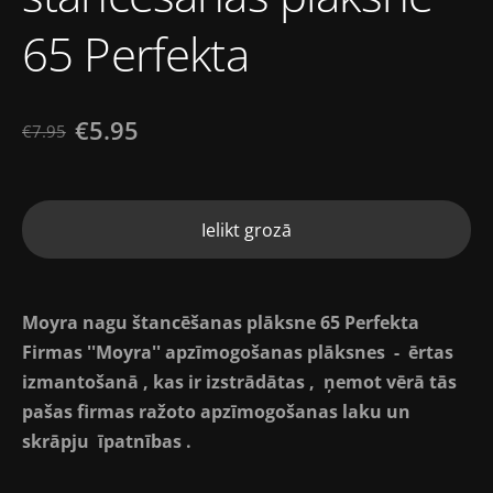
65 Perfekta
€5.95
€7.95
Ielikt grozā
Moyra nagu štancēšanas plāksne 65 Perfekta
Firmas ''Moyra'' apzīmogošanas plāksnes - ērtas
izmantošanā , kas ir izstrādātas , ņemot vērā tās
pašas firmas ražoto apzīmogošanas laku un
skrāpju īpatnības .