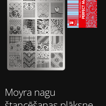
Moyra nagu
štancēšanas plāksne