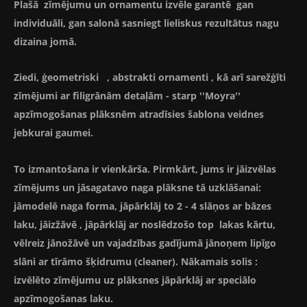
Plašā zīmējumu un ornamentu izvēle garantē gan
individuāli, gan salonā sasniegt lieliskus rezultātus nagu
dizaina jomā.
Ziedi, ģeometriski , abstrakti ornamenti , kā arī sarežģīti
zīmējumi ar filigrānām detaļām - starp ''Moyra''
apzīmogošanas plāksnēm atradīsies šablona veidnes
jebkurai gaumei.
To izmantošana ir vienkārša. Pirmkārt, jums ir jāizvēlas
zīmējums un jāsagatavo naga plāksne tā uzklāšanai:
jāmodelē naga forma, jāpārklāj to 2 - 4 slāņos ar bāzes
laku, jāizžāvē , jāpārklāj ar noslēdzošo top lakas kārtu,
vēlreiz jānožāvē un vajadzības gadījumā jānoņem lipīgo
slāni ar tīrāmo šķidrumu (cleaner). Nākamais solis :
izvēlēto zīmējumu uz plāksnes jāpārklāj ar speciālo
apzīmogošanas laku.