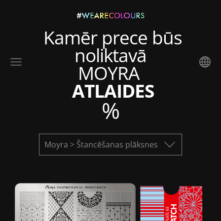
Kamēr prece būs
noliktavā
MOYRA
ATLAIDES
%
Moyra > Štancēšanas plāksnes