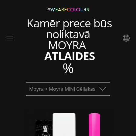
Kamēr prece būs
noliktavā
MOYRA
ATLAIDES
%
Moyra > Moyra MINI Gēllakas