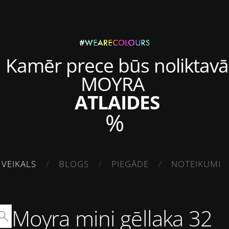
Kamēr prece būs noliktavā
MOYRA
ATLAIDES
%
VEIKALS
BLOGS
PIEGĀDE
NOTEIKUMI
Moyra mini gēllaka 32