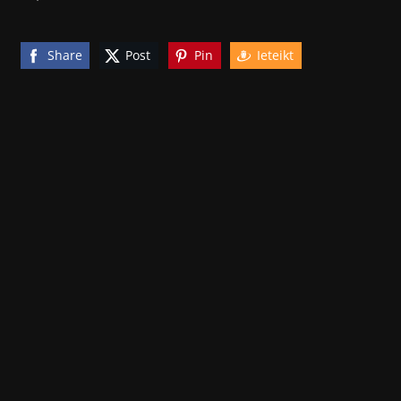
Share
Post
Pin
Ieteikt