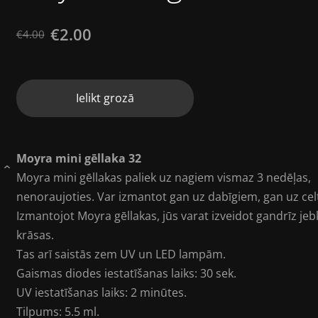
€2.00
€4.00
Ielikt grozā
Moyra mini gēllaka 32
›
Moyra mini gēllakas paliek uz nagiem vismaz 3 nedēļas,
nenoraujoties. Var izmantot gan uz dabīgiem, gan uz ce
Izmantojot Moyra gēllakas, jūs varat izveidot gandrīz je
krāsas.
Tas arī saistās zem UV un LED lampām.
Gaismas diodes iestatīšanas laiks: 30 sek.
UV iestatīšanas laiks: 2 minūtes.
Tilpums: 5.5 ml.