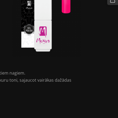
ltiem nagiem.
bkuru toni, sajaucot vairākas dažādas