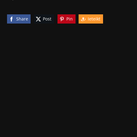
Share
Post
Pin
Ieteikt