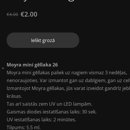
€2.00
€4.00
Ielikt grozā
Moyra mini gēllaka 26
›
Moyra mini gēllakas paliek uz nagiem vismaz 3 nedēļas,
nenoraujoties. Var izmantot gan uz dabīgiem, gan uz ce
Izmantojot Moyra gēllakas, jūs varat izveidot gandrīz je
krāsas.
Tas arī saistās zem UV un LED lampām.
Gaismas diodes iestatīšanas laiks: 30 sek.
UV iestatīšanas laiks: 2 minūtes.
Tilpums: 5.5 ml.