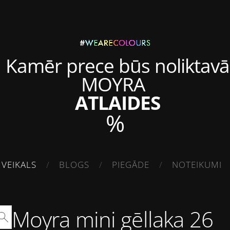
Kamēr prece būs noliktavā
MOYRA
ATLAIDES
%
VEIKALS
BLOGS
PIEGĀDE
NOTEIKUMI
Moyra mini gēllaka 26