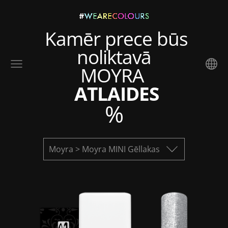
Kamēr prece būs
noliktavā
MOYRA
ATLAIDES
%
Moyra > Moyra MINI Gēllakas