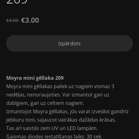
€3.00
€4.00
Izpārdots
Moyra mini gēllaka 209
Moyra mini gēllakas paliek uz nagiem vismaz 3
nedēļas, nenoraujoties. Var izmantot gan uz
dabīgiem, gan uz celtiem nagiem.
Izmantojot Moyra gēllakas, jūs varat izveidot gandrīz
jebkuru toni, sajaucot vairākas dažādas krāsas.
Tas arī saistās zem UV un LED lampām.
Gaismas diodes iestatīšanas laiks: 30 sek.