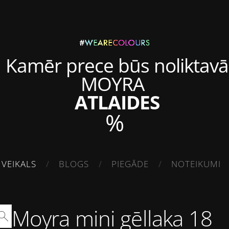
Kamēr prece būs noliktavā
MOYRA
ATLAIDES
%
VEIKALS
BLOGS
PIEGĀDE
NOTEIKUMI
Moyra mini gēllaka 18