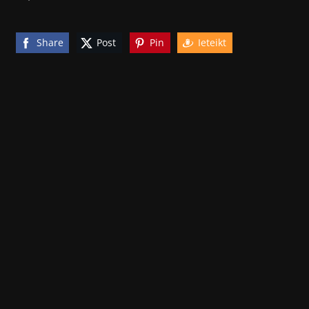
Share
Post
Pin
Ieteikt