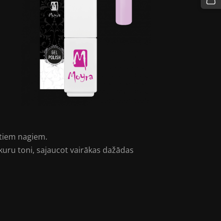
ltiem nagiem.
bkuru toni, sajaucot vairākas dažādas