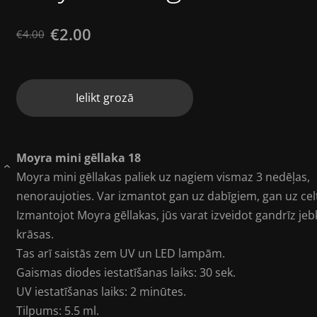
€2.00
€4.00
Ielikt grozā
Moyra mini gēllaka 18
›
Moyra mini gēllakas paliek uz nagiem vismaz 3 nedēļas,
nenoraujoties. Var izmantot gan uz dabīgiem, gan uz ce
Izmantojot Moyra gēllakas, jūs varat izveidot gandrīz je
krāsas.
Tas arī saistās zem UV un LED lampām.
Gaismas diodes iestatīšanas laiks: 30 sek.
UV iestatīšanas laiks: 2 minūtes.
Tilpums: 5.5 ml.