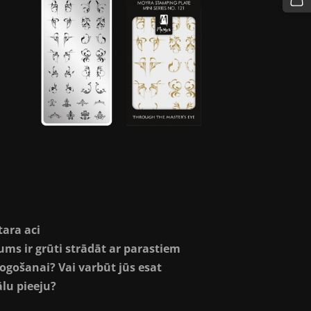
ara aci
ums ir grūti strādāt ar parastiem
gošanai? Vai varbūt jūs esat
lu pieeju?