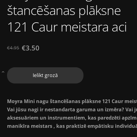
štancēšanas plāksne
121 Caur meistara aci
€3.50
€4.95
›
Ielikt grozā
Moyra Mini nagu štancēšanas plāksne 121 Caur meist
Vai jūsu nagi ir nestandarta garuma un izmēra? Vai j
aksesuāriem un instrumentiem, kas paredzēti apzīmo
manikīra meistars , kas praktizē empātisku individuā