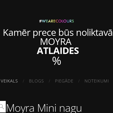
Kamēr prece būs noliktavā
MOYRA
ATLAIDES
%
VEIKALS
BLOGS
PIEGĀDE
NOTEIKUMI
Moyra Mini nagu