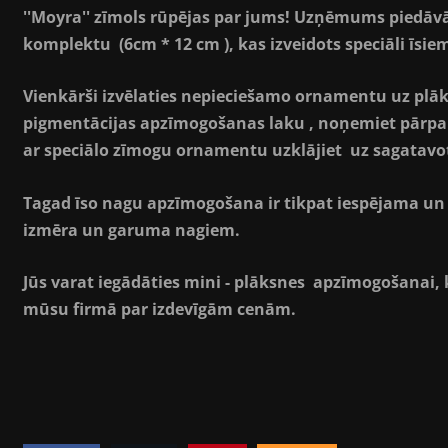
''Moyra'' zīmols rūpējas par jums! Uzņēmums piedāv
komplektu (6cm * 12 cm ), kas izveidots speciāli īs
Vienkārši izvēlaties nepieciešamo ornamentu uz plāk
pigmentācijas apzīmogošanas laku , noņemiet pārpal
ar speciālo zīmogu ornamentu uzklājiet uz sagatavo
Tagad īso nagu apzīmogošana ir tikpat iespējama un 
izmēra un garuma nagiem.
Jūs varat iegādāties mini - plāksnes apzīmogošanai,
mūsu firmā par izdevīgām cenām.