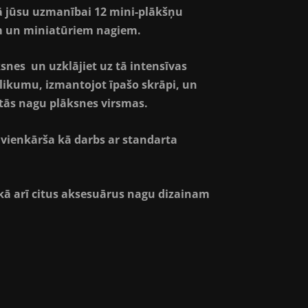
ā jūsu uzmanībai 12 mini-plākšņu
iem un miniatūriem nagiem.
snes un uzklājiet uz tā intensīvas
ikumu, izmantojot īpašo skrāpi, un
tās nagu plāksnes virsmas.
vienkārša kā darbs ar standarta
 kā arī citus aksesuārus nagu dizainam