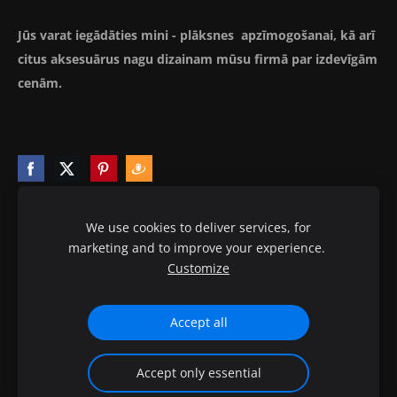
Jūs varat iegādāties mini - plāksnes apzīmogošanai, kā arī
citus aksesuārus nagu dizainam mūsu firmā par izdevīgām
cenām.
We use cookies to deliver services, for
marketing and to improve your experience.
Sīkdatnes
Customize
© 2010-2020 ptb.lv visas tiesības aizsargātas.
Accept all
Accept only essential