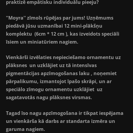
praktizē empātisku individuālu pieeju?
''Moyra'' zīmols rūpējas par jums! Uzņēmums
piedāvā jūsu uzmanībai 12 mini-plākšņu
komplektu (6cm * 12 cm ), kas izveidots speciāli
īsiem un miniatūriem nagiem.
Vienkārši izvēlaties nepieciešamo ornamentu uz
plāksnes un uzklājiet uz tā intensīvas
pigmentācijas apzīmogošanas laku , noņemiet
pārpalikumu, izmantojot īpašo skrāpi, un ar
speciālo zīmogu ornamentu uzklājiet uz
sagatavotās nagu plāksnes virsmas.
Tagad īso nagu apzīmogošana ir tikpat iespējama
un vienkārša kā darbs ar standarta izmēra un
garuma nagiem.