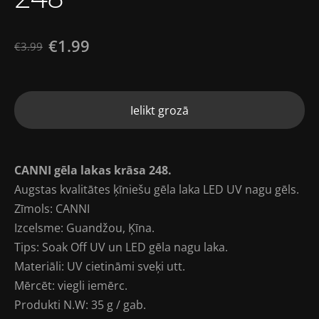
€1.99
€3.99
Ielikt grozā
CANNI gēla lakas krāsa 248.
Augstas kvalitātes ķīniešu gēla laka LED UV nagu gēls.
Zīmols: CANNI
Izcelsme: Guandžou, Ķīna.
Tips: Soak Off UV un LED gēla nagu laka.
Materiāli: UV cietināmi sveķi utt.
Mērcēt: viegli iemērc.
Produkti N.W: 35 g / gab.