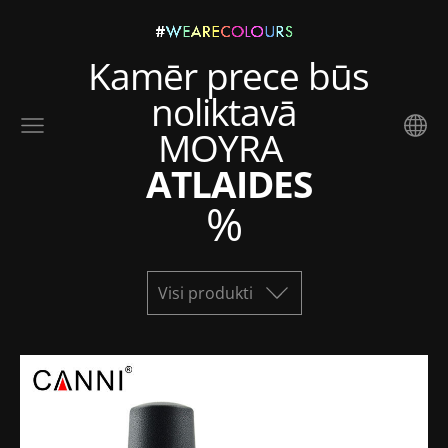
Kamēr prece būs
noliktavā
MOYRA
ATLAIDES
%
Visi produkti