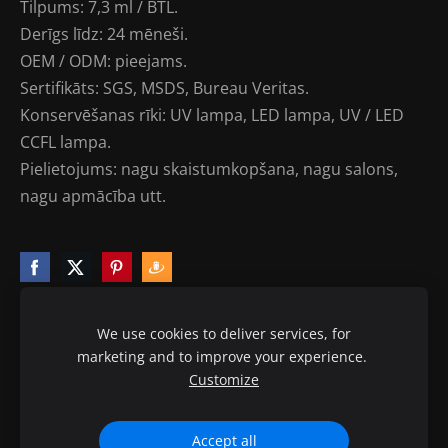
Tilpums: 7,3 ml / BTL.
Derīgs līdz: 24 mēneši.
OEM / ODM: pieejams.
Sertifikāts: SGS, MSDS, Bureau Veritas.
Konservēšanas rīki: UV lampa, LED lampa, UV / LED
CCFL lampa.
Pielietojums: nagu skaistumkopšana, nagu salons,
nagu apmācība utt.
We use cookies to deliver services, for
marketing and to improve your experience.
Sīkdatnes
Customize
© 2010-2020 ptb.lv visas tiesības aizsargātas.
Accept all