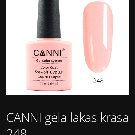
CANNI gēla lakas krāsa
248