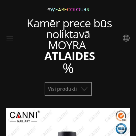
Kamēr prece būs
noliktavā
MOYRA
ATLAIDES
%
Visi produkti