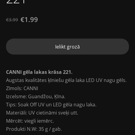
€1.99
€3.99
Ielikt grozā
CANNI gēla lakas krāsa 221.
Augstas kvalitātes ķīniešu gēla laka LED UV nagu gēls.
Zīmols: CANNI
Izcelsme: Guandžou, Ķīna.
Tips: Soak Off UV un LED gēla nagu laka.
Materiāli: UV cietināmi sveķi utt.
Mērcēt: viegli iemērc.
Produkti N.W: 35 g / gab.