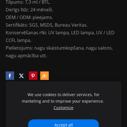
Tilpums: 7,3 ml / BTL.
Derīgs līdz: 24 mēneši.
OEM / ODM: pieejams.
Sertifikāts: SGS, MSDS, Bureau Veritas.
Konservēšanas rīki: UV lampa, LED lampa, UV / LED
CCFL lampa.
Pielietojums: nagu skaistumkopšana, nagu salons,
nagu apmācība utt.
We use cookies to deliver services, for
marketing and to improve your experience.
Sīkdatnes
Customize
© 2010-2020 ptb.lv visas tiesības aizsargātas.
Accept all