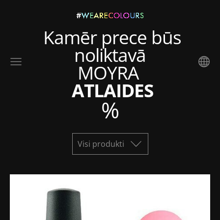
Kamēr prece būs
noliktavā
MOYRA
ATLAIDES
%
Visi produkti