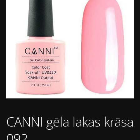
CANNI gēla lakas krāsa
092