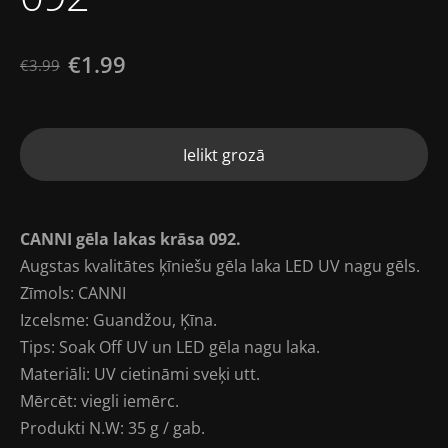
€1.99
€3.99
Ielikt grozā
CANNI gēla lakas krāsa 092.
Augstas kvalitātes ķīniešu gēla laka LED UV nagu gēls.
Zīmols: CANNI
Izcelsme: Guandžou, Ķīna.
Tips: Soak Off UV un LED gēla nagu laka.
Materiāli: UV cietināmi sveķi utt.
Mērcēt: viegli iemērc.
Produkti N.W: 35 g / gab.