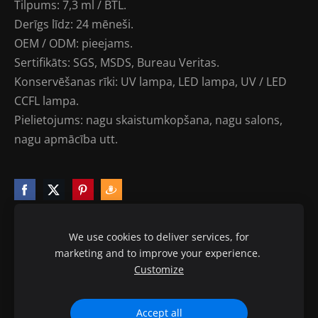
Tilpums: 7,3 ml / BTL.
Derīgs līdz: 24 mēneši.
OEM / ODM: pieejams.
Sertifikāts: SGS, MSDS, Bureau Veritas.
Konservēšanas rīki: UV lampa, LED lampa, UV / LED
CCFL lampa.
Pielietojums: nagu skaistumkopšana, nagu salons,
nagu apmācība utt.
We use cookies to deliver services, for
marketing and to improve your experience.
Sīkdatnes
Customize
© 2010-2020 ptb.lv visas tiesības aizsargātas.
Accept all