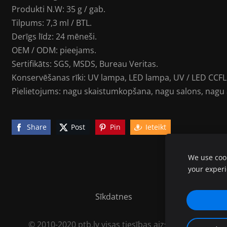
Produkti N.W: 35 g / gab.
Tilpums: 7,3 ml / BTL.
Derīgs līdz: 24 mēneši.
OEM / ODM: pieejams.
Sertifikāts: SGS, MSDS, Bureau Veritas.
Konservēšanas rīki: UV lampa, LED lampa, UV / LED CCFL
Pielietojums: nagu skaistumkopšana, nagu salons, nagu
Share
Post
Pin
Ieteikt
We use cook
your exper
Sīkdatnes
© 2010-2020 ptb.lv visas tiesības aizsargātas.