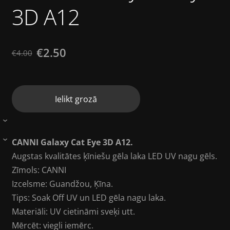
3D A12
€2.50
€4.00
Ielikt grozā
›
CANNI Galaxy Cat Eye 3D A12.
›
Augstas kvalitātes ķīniešu gēla laka LED UV nagu gēls.
Zīmols: CANNI
Izcelsme: Guandžou, Ķīna.
Tips: Soak Off UV un LED gēla nagu laka.
Materiāli: UV cietināmi sveķi utt.
Mērcēt: viegli iemērc.