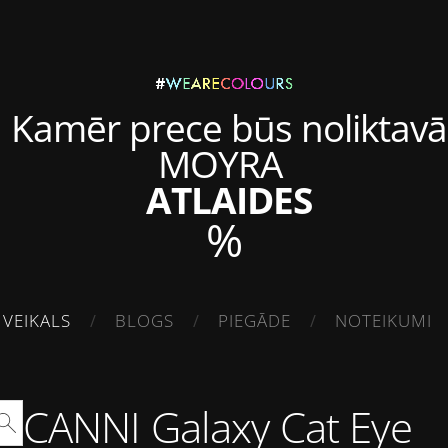
Kamēr prece būs noliktavā
MOYRA
ATLAIDES
%
VEIKALS
BLOGS
PIEGĀDE
NOTEIKUMI
CANNI Galaxy Cat Eye