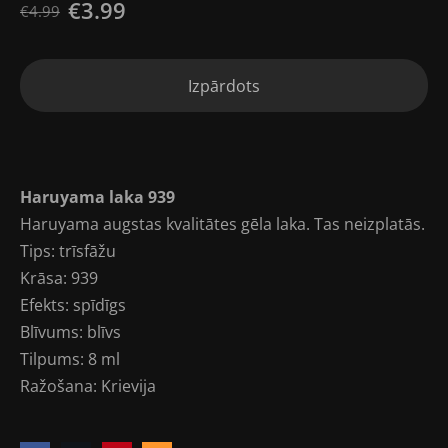
€3.99
€4.99
Izpārdots
Haruyama laka 939
Haruyama augstas kvalitātes gēla laka. Tas neizplatās.
Tips: trīsfāžu
Krāsa: 939
Efekts: spīdīgs
Blīvums: blīvs
Tilpums: 8 ml
Ražošana: Krievija