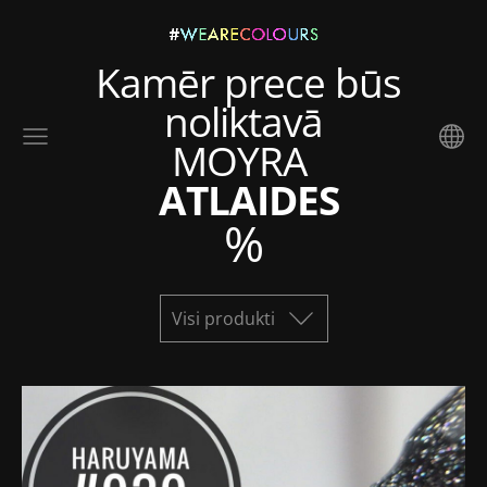
Kamēr prece būs
noliktavā
MOYRA
ATLAIDES
%
Visi produkti