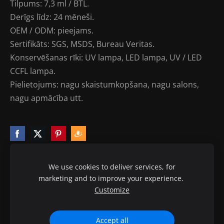
Tilpums: 7,3 ml / BTL.
Derīgs līdz: 24 mēneši.
OEM / ODM: pieejams.
Sertifikāts: SGS, MSDS, Bureau Veritas.
Konservēšanas rīki: UV lampa, LED lampa, UV / LED
CCFL lampa.
Pielietojums: nagu skaistumkopšana, nagu salons,
nagu apmācība utt.
We use cookies to deliver services, for
marketing and to improve your experience.
Sīkdatnes
Customize
© 2010-2020 ptb.lv visas tiesības aizsargātas.
Accept all