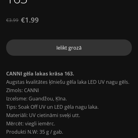
€1.99
€3.99
Ielikt grozā
CANNI gēla lakas krāsa 163.
Augstas kvalitātes ķīniešu gēla laka LED UV nagu gēls.
Zīmols: CANNI
Izcelsme: Guandžou, Ķīna.
Tips: Soak Off UV un LED gēla nagu laka.
Materiāli: UV cietināmi sveķi utt.
Mērcēt: viegli iemērc.
Produkti N.W: 35 g / gab.