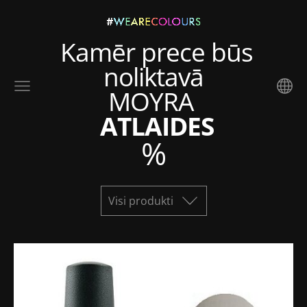
Kamēr prece būs
noliktavā
MOYRA
ATLAIDES
%
Visi produkti