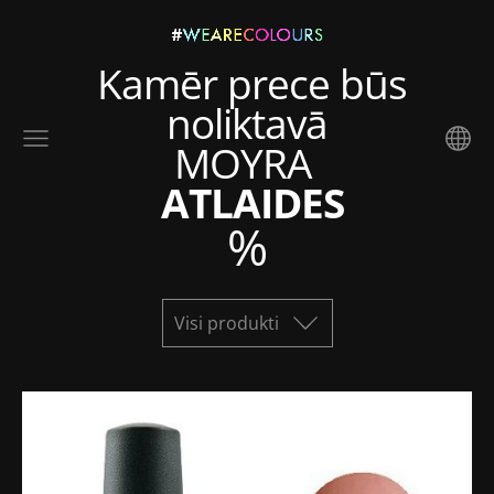
Kamēr prece būs
noliktavā
MOYRA
ATLAIDES
%
Visi produkti