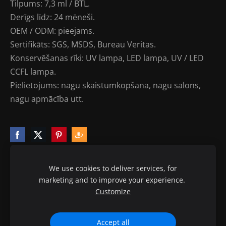
Tilpums: 7,3 ml / BTL.
Derīgs līdz: 24 mēneši.
OEM / ODM: pieejams.
Sertifikāts: SGS, MSDS, Bureau Veritas.
Konservēšanas rīki: UV lampa, LED lampa, UV / LED
CCFL lampa.
Pielietojums: nagu skaistumkopšana, nagu salons,
nagu apmācība utt.
We use cookies to deliver services, for
marketing and to improve your experience.
Sīkdatnes
Customize
© 2010-2020 ptb.lv visas tiesības aizsargātas.
Accept all