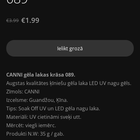
€1.99
€3.99
Ielikt grozā
CANNI gēla lakas krāsa 089.
Augstas kvalitātes ķīniešu gēla laka LED UV nagu gēls.
Zīmols: CANNI
Izcelsme: Guandžou, Ķīna.
Tips: Soak Off UV un LED gēla nagu laka.
Materiāli: UV cietināmi sveķi utt.
Mērcēt: viegli iemērc.
Produkti N.W: 35 g / gab.