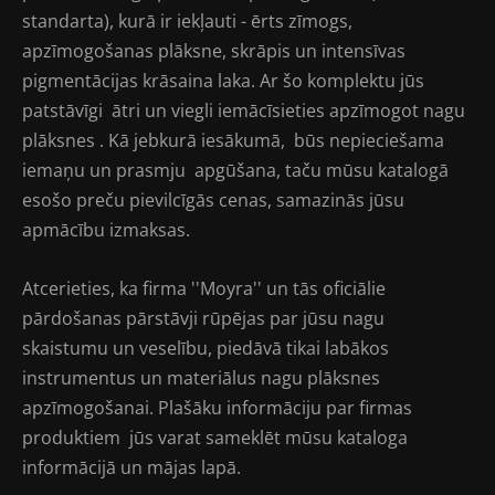
standarta), kurā ir iekļauti - ērts zīmogs,
apzīmogošanas plāksne, skrāpis un intensīvas
pigmentācijas krāsaina laka. Ar šo komplektu jūs
patstāvīgi ātri un viegli iemācīsieties apzīmogot nagu
plāksnes . Kā jebkurā iesākumā, būs nepieciešama
iemaņu un prasmju apgūšana, taču mūsu katalogā
esošo preču pievilcīgās cenas, samazinās jūsu
apmācību izmaksas.
Atcerieties, ka firma ''Moyra'' un tās oficiālie
pārdošanas pārstāvji rūpējas par jūsu nagu
skaistumu un veselību, piedāvā tikai labākos
instrumentus un materiālus nagu plāksnes
apzīmogošanai. Plašāku informāciju par firmas
produktiem jūs varat sameklēt mūsu kataloga
informācijā un mājas lapā.