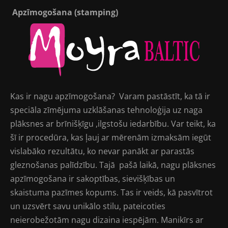
Apzīmogošana (stamping)
Kas ir nagu apzīmogošana? Varam pastāstīt, ka tā ir
speciāla zīmējuma uzklāšanas tehnoloģija uz naga
plāksnes ar brīnišķīgu ,ilgstošu iedarbību. Var teikt, ka
šī ir procedūra, kas ļauj ar mērenām izmaksām iegūt
vislabāko rezultātu, ko nevar panākt ar parastās
gleznošanas palīdzību. Tajā pašā laikā, nagu plāksnes
apzīmogošana ir sakoptības, sievišķības un
skaistuma pazīmes kopums. Tas ir veids, kā pasvītrot
un uzsvērt savu unikālo stilu, pateicoties
neierobežotām nagu dizaina iespējām. Manikīrs ar