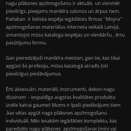
nagu plāksnes apzīmogošanu ir aktuāls un vienmēr
pievilcīgs, pieejams manikīra salonos un ārpus tiem.
Patlaban ir lieliska iespēja iegādāties firmas ''Moyra''
apzīmogošanas materiālus interneta veikalā Latvijā,
izmantojot mūsu kataloga iespējas un vienkāršu , ērtu
pasūtījumu formu.
Gan pieredzējuši manikīra meistari, gan tie, kas tikai
apgūst šo profesiju, mūsu katalogā atradīs ļoti
pievilcīgus piedāvājumus.
Ērti aksesuāri, materiāli, instrumenti, dekori nagu
dizainam - iespaidīga augstas kvalitātes produktu
izvēle katrai gaumei! Mums ir īpaši piedāvājumi tiem
,kas vēlas apgūt naga plāksnes apzīmogošanu
individuāli. Mēs iesakām iegādāties komplektu, kas
paredzēts nagu plāksnes apzīmogošanai (mini vai